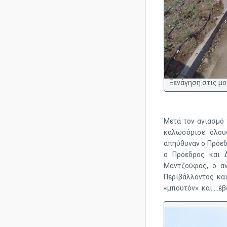

Ξενάγηση στις μ
Μετά τον αγιασμό 
καλωσόρισε όλου
απηύθυναν ο Πρόεδ
ο Πρόεδρος και 
Μαντζούφας, ο α
Περιβάλλοντος και
«μπουτόν» και …έβ