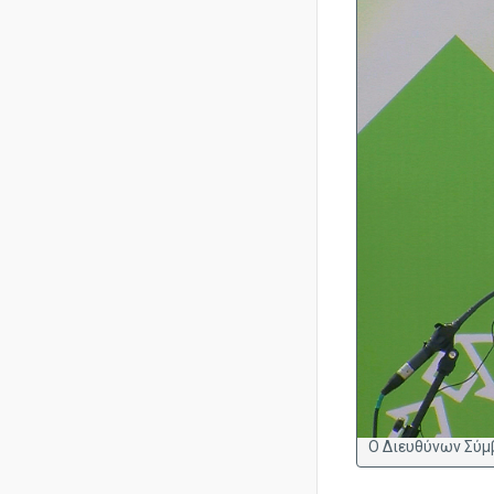

Ο Διευθύνων Σύ